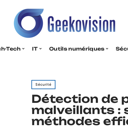
gh-Tech
IT
Outils numériques
Séc
Sécurité
Détection de
malveillants : 
méthodes eff