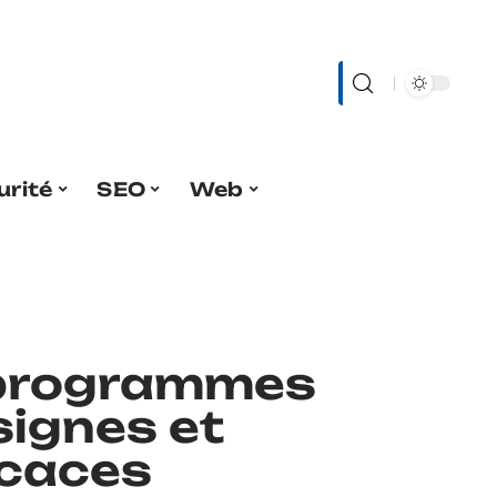
urité
SEO
Web
 programmes
signes et
icaces