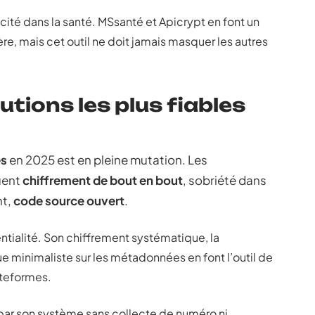
acité dans la santé. MSsanté et Apicrypt en font un
re, mais cet outil ne doit jamais masquer les autres
tions les plus fiables
es
en 2025 est en pleine mutation. Les
uent
chiffrement de bout en bout
, sobriété dans
nt,
code source ouvert
.
entialité. Son chiffrement systématique, la
que minimaliste sur les métadonnées en font l’outil de
ateformes.
e par son système sans collecte de numéro ni