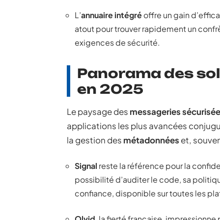
L’
annuaire intégré
offre un gain d’effic
atout pour trouver rapidement un confrè
exigences de sécurité.
Panorama des solu
en 2025
Le paysage des
messageries sécurisé
applications les plus avancées conjug
la gestion des
métadonnées
et, souve
Signal
reste la référence pour la confid
possibilité d’auditer le code, sa politi
confiance, disponible sur toutes les pl
Olvid
, la fierté française, impressionn