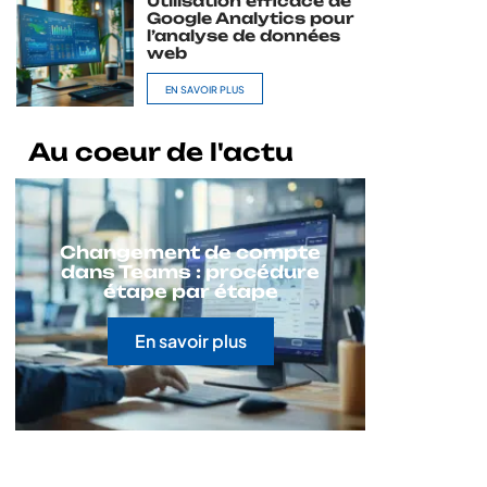
Utilisation efficace de
Google Analytics pour
l’analyse de données
web
EN SAVOIR PLUS
Au coeur de l'actu
Changement de compte
dans Teams : procédure
étape par étape
En savoir plus