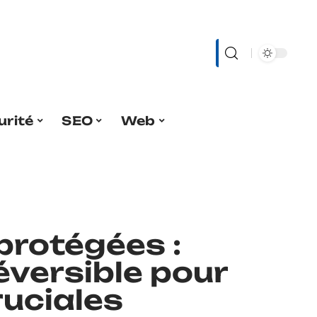
urité
SEO
Web
rotégées :
éversible pour
ruciales