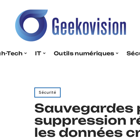
gh-Tech
IT
Outils numériques
Séc
Sécurité
Sauvegardes p
suppression r
les données c