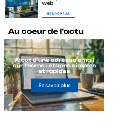
web
EN SAVOIR PLUS
Au coeur de l'actu
Ajout d’une adresse email
sur Teams : étapes simples
et rapides
En savoir plus