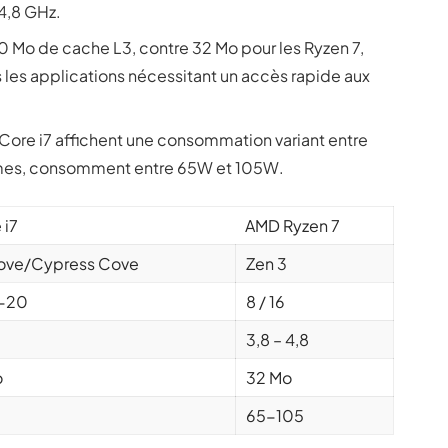
 4,8 GHz.
20 Mo de cache L3, contre 32 Mo pour les Ryzen 7,
les applications nécessitant un accès rapide aux
l Core i7 affichent une consommation variant entre
omes, consomment entre 65W et 105W.
 i7
AMD Ryzen 7
ove/Cypress Cove
Zen 3
6-20
8 / 16
3,8 – 4,8
o
32 Mo
65-105