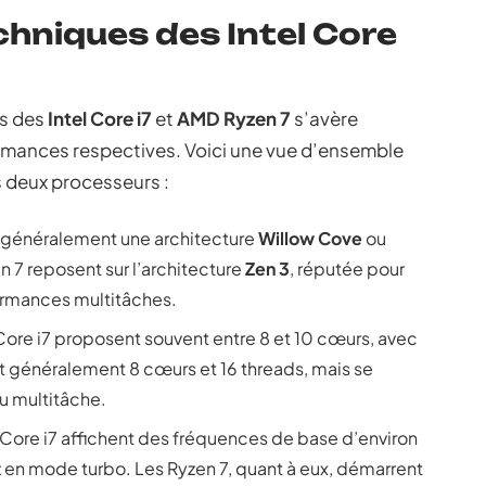
chniques des Intel Core
es des
Intel Core i7
et
AMD Ryzen 7
s’avère
rmances respectives. Voici une vue d’ensemble
s deux processeurs :
ent généralement une architecture
Willow Cove
ou
n 7 reposent sur l’architecture
Zen 3
, réputée pour
ormances multitâches.
Core i7 proposent souvent entre 8 et 10 cœurs, avec
ent généralement 8 cœurs et 16 threads, mais se
u multitâche.
l Core i7 affichent des fréquences de base d’environ
 en mode turbo. Les Ryzen 7, quant à eux, démarrent