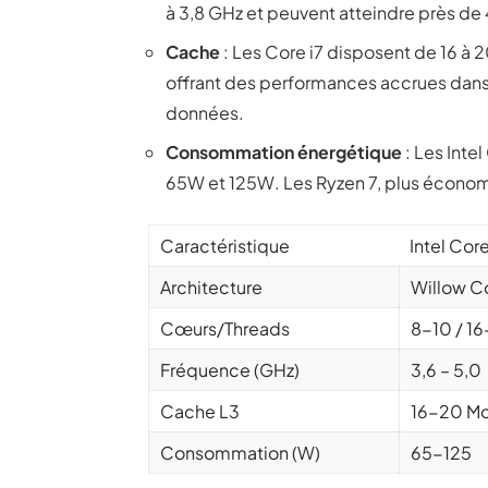
à 3,8 GHz et peuvent atteindre près de
Cache
: Les Core i7 disposent de 16 à 
offrant des performances accrues dans 
données.
Consommation énergétique
: Les Inte
65W et 125W. Les Ryzen 7, plus écon
Caractéristique
Intel Core
Architecture
Willow C
Cœurs/Threads
8-10 / 1
Fréquence (GHz)
3,6 – 5,0
Cache L3
16-20 M
Consommation (W)
65-125