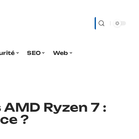
urité
SEO
Web
vs AMD Ryzen 7 :
nce ?