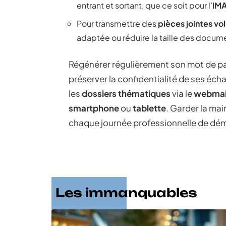
entrant et sortant, que ce soit pour l’
IM
Pour transmettre des
pièces jointes v
adaptée ou réduire la taille des docum
Régénérer régulièrement son mot de pa
préserver la confidentialité de ses é
les
dossiers thématiques
via le
webmai
smartphone
ou
tablette
. Garder la mai
chaque journée professionnelle de dém
Les immanquables