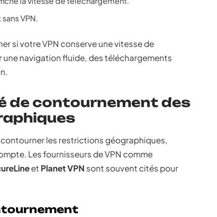
fiche la vitesse de téléchargement.
t sans VPN.
er si votre VPN conserve une vitesse de
r une navigation fluide, des téléchargements
on.
ité de contournement des
graphiques
à contourner les restrictions géographiques,
n compte. Les fournisseurs de VPN comme
ureLine
et
Planet VPN
sont souvent cités pour
ontournement