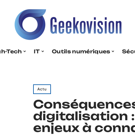
gh-Tech
IT
Outils numériques
Séc
Actu
Conséquences
digitalisation 
enjeux à conna