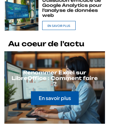
Utilisation efficace de
Google Analytics pour
l’analyse de données
web
EN SAVOIR PLUS
Au coeur de l'actu
Renommer Excel sur
LibreOffice : Comment faire
?
En savoir plus