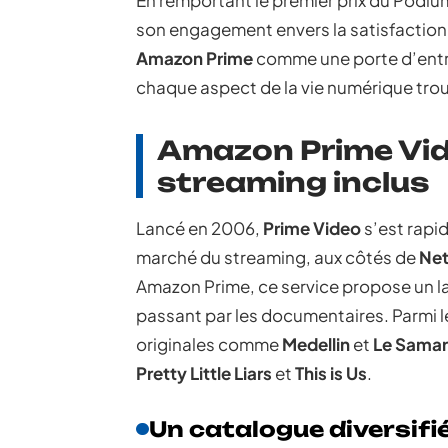
En remportant le premier prix du Podium
son engagement envers la satisfaction 
Amazon Prime
comme une porte d’entré
chaque aspect de la vie numérique trou
Amazon Prime Vide
streaming inclus
Lancé en 2006,
Prime Video
s’est rap
marché du streaming, aux côtés de
Net
Amazon Prime, ce service propose un la
passant par les documentaires. Parmi l
originales comme
Medellin
et
Le Samar
Pretty Little Liars
et
This is Us
.
Un catalogue diversifié