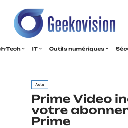
gh-Tech
IT
Outils numériques
Séc
Actu
Prime Video i
votre abonn
Prime