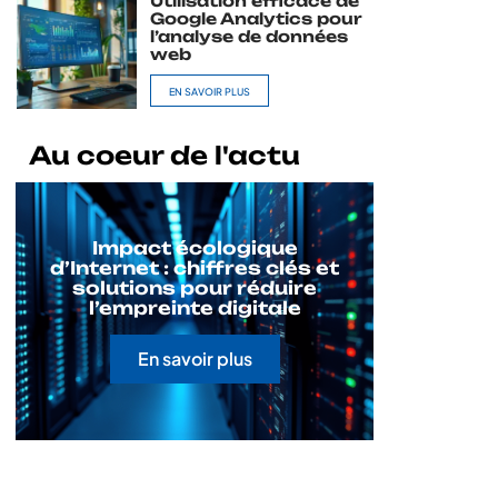
Utilisation efficace de
Google Analytics pour
l’analyse de données
web
EN SAVOIR PLUS
Au coeur de l'actu
Impact écologique
d’Internet : chiffres clés et
solutions pour réduire
l’empreinte digitale
En savoir plus