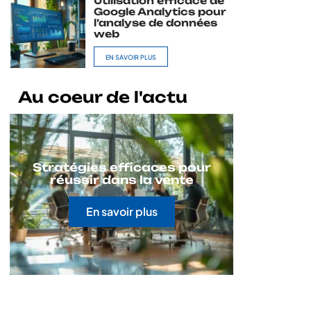
Utilisation efficace de
Google Analytics pour
l’analyse de données
web
EN SAVOIR PLUS
Au coeur de l'actu
Stratégies efficaces pour
réussir dans la vente
En savoir plus