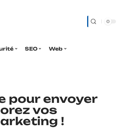
urité
SEO
Web
re pour envoyer
iorez vos
rketing !