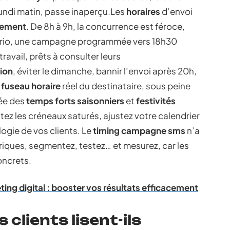
undi matin, passe inaperçu.Les
horaires
d’envoi
gement
. De 8h à 9h, la concurrence est féroce,
ntrario, une campagne programmée vers 18h30
travail, prêts à consulter leurs
ion
, éviter le dimanche, bannir l’envoi après 20h,
e
fuseau horaire
réel du destinataire, sous peine
ivée des
temps forts saisonniers
et
festivités
itez les créneaux saturés, ajustez votre calendrier
ogie de vos clients. Le
timing campagne sms
n’a
riques, segmentez, testez… et mesurez, car les
oncrets.
ing digital : booster vos résultats efficacement
clients lisent-ils