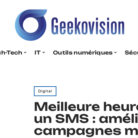
gh-Tech
IT
Outils numériques
Séc
Digital
Meilleure heu
un SMS : amél
campagnes ma