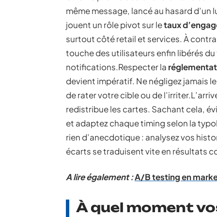
même message, lancé au hasard d’un l
jouent un rôle pivot sur le
taux d’enga
surtout côté retail et services. À co
touche des utilisateurs enfin libérés du 
notifications.Respecter la
réglementat
devient impératif. Ne négligez jamais l
de rater votre cible ou de l’irriter.L’arr
redistribue les cartes. Sachant cela, év
et adaptez chaque timing selon la typol
rien d’anecdotique : analysez vos histo
écarts se traduisent vite en résultats c
A lire également :
A/B testing en market
À quel moment vos 