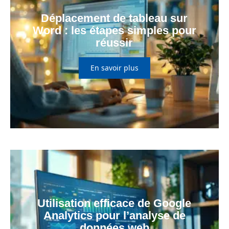
Déplacement de tableau sur
Word : les étapes simples pour
réussir
En savoir plus
Utilisation efficace de Google
Analytics pour l’analyse de
données web