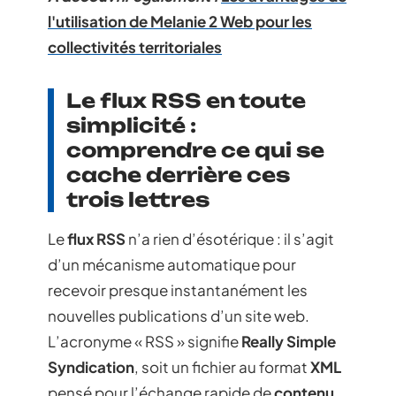
l'utilisation de Melanie 2 Web pour les
collectivités territoriales
Le flux RSS en toute
simplicité :
comprendre ce qui se
cache derrière ces
trois lettres
Le
flux RSS
n’a rien d’ésotérique : il s’agit
d’un mécanisme automatique pour
recevoir presque instantanément les
nouvelles publications d’un site web.
L’acronyme « RSS » signifie
Really Simple
Syndication
, soit un fichier au format
XML
pensé pour l’échange rapide de
contenu
.