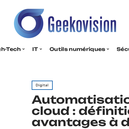
gh-Tech
IT
Outils numériques
Séc
Digital
Automatisati
cloud : définit
avantages à d