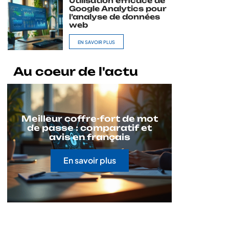
Utilisation efficace de
Google Analytics pour
l’analyse de données
web
EN SAVOIR PLUS
Au coeur de l'actu
Meilleur coffre-fort de mot
de passe : comparatif et
avis en français
En savoir plus