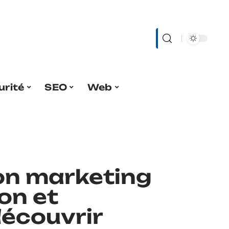
urité
SEO
Web
on marketing
ion et
écouvrir