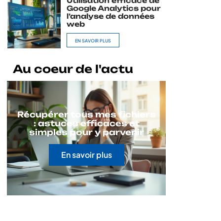
Utilisation efficace de
Google Analytics pour
l’analyse de données
web
EN SAVOIR PLUS
Au coeur de l'actu
Récupérer tous mes fichiers
: astuces efficaces et
simples pour y parvenir
En savoir plus