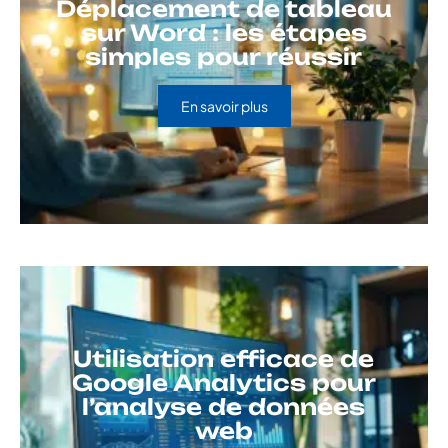
Déplacement de tableau
sur Word : les étapes
simples pour réussir
En savoir plus
Utilisation efficace de
Google Analytics pour
l’analyse de données
web