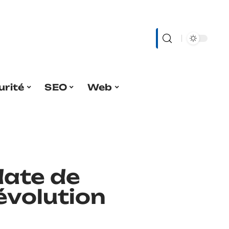
urité
SEO
Web
date de
évolution