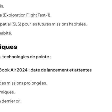
is.
 (Exploration Flight Test-1).
atial (SLS) pour les futures missions habitées.
habité.
iques
rs
technologies de pointe
:
Book Air 2024 : date de lancement et attentes
des missions prolongées.
omiques.
dernier cri.