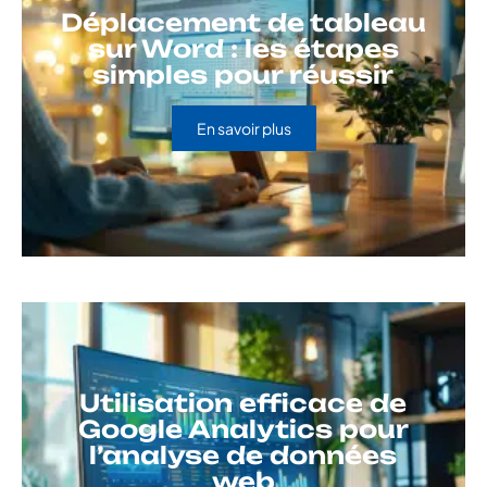
Déplacement de tableau
sur Word : les étapes
simples pour réussir
En savoir plus
Utilisation efficace de
Google Analytics pour
l’analyse de données
web